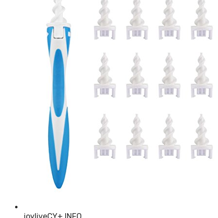
joyliveCY
+ INFO