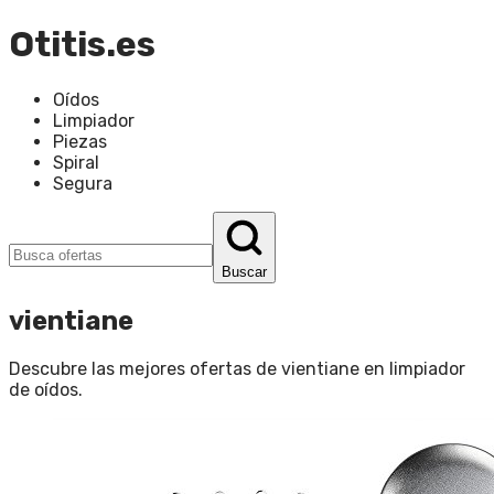
Otitis.es
Oídos
Limpiador
Piezas
Spiral
Segura
Buscar
vientiane
Descubre las mejores ofertas de
vientiane
en
limpiador
de oídos
.