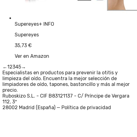
Supereyes
+ INFO
Supereyes
35,73
€
Ver en Amazon
←
1
2
3
4
5
→
Especialistas en productos para prevenir la otitis y
limpieza del oído. Encuentra la mejor selección de
limpiadores de oído, tapones, bastoncillo y más al mejor
precio.
Ruboskizo S.L. - CIF B83121137 - C/ Príncipe de Vergara
112, 3ª
28002 Madrid (España) —
Política de privacidad